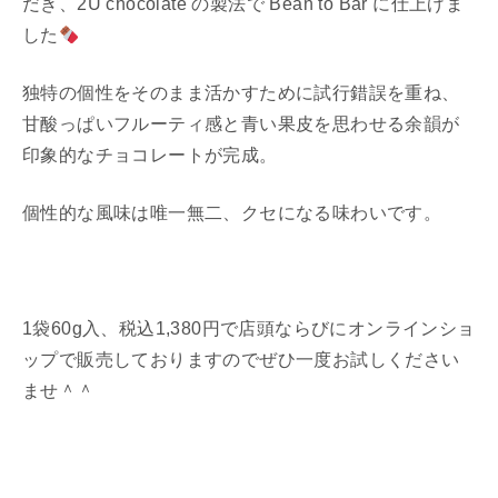
だき、2U chocolate の製法で Bean to Bar に仕上げま
した
独特の個性をそのまま活かすために試行錯誤を重ね、
甘酸っぱいフルーティ感と青い果皮を思わせる余韻が
印象的なチョコレートが完成。
個性的な風味は唯一無二、クセになる味わいです。
1袋60g入、税込1,380円で店頭ならびにオンラインショ
ップで販売しておりますのでぜひ一度お試しください
ませ＾＾