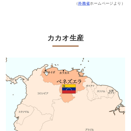
（
外務省
ホームページより）
カカオ生産