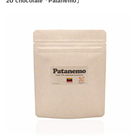
2U chocolate「Patanemo」