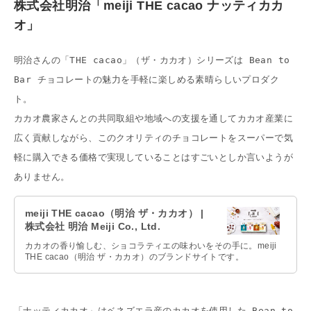
株式会社明治「meiji THE cacao ナッティカカ
オ」
明治さんの「THE cacao」（ザ・カカオ）シリーズは Bean to 
Bar チョコレートの魅力を手軽に楽しめる素晴らしいプロダク
ト。
カカオ農家さんとの共同取組や地域への支援を通してカカオ産業に
広く貢献しながら、このクオリティのチョコレートをスーパーで気
軽に購入できる価格で実現していることはすごいとしか言いようが
ありません。
meiji THE cacao（明治 ザ・カカオ） |
株式会社 明治 Meiji Co., Ltd.
カカオの香り愉しむ、ショコラティエの味わいをその手に。meiji
THE cacao（明治 ザ・カカオ）のブランドサイトです。
「ナッティカカオ」はベネズエラ産のカカオを使用した Bean to 