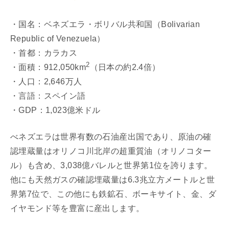
・国名：ベネズエラ・ボリバル共和国（Bolivarian
Republic of Venezuela）
・首都：カラカス
2
・面積：912,050km
（日本の約2.4倍）
・人口：2,646万人
・言語：スペイン語
・GDP：1,023億米ドル
べネズエラは世界有数の石油産出国であり、原油の確
認埋蔵量はオリノコ川北岸の超重質油（オリノコター
ル）も含め、3,038億バレルと世界第1位を誇ります。
他にも天然ガスの確認埋蔵量は6.3兆立方メートルと世
界第7位で、この他にも鉄鉱石、ボーキサイト、金、ダ
イヤモンド等を豊富に産出します。