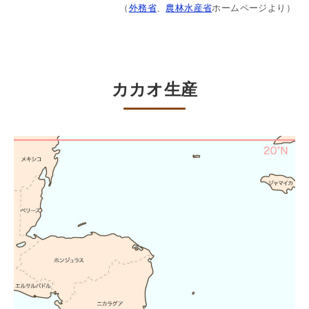
（
外務省
、
農林水産省
ホームページより）
カカオ生産