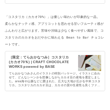
いによる新しいチョコレートの世界を、ぜひお楽しみください。
「コスタリカ（カカオ70%）」は優しい味わいが印象的な一品。
柔らかなナッティ感、アプリコットを思わせる甘いフルーティ感が
ふんわりと広がります。苦味や渋味は少なく食べやすい風味で、コ
スタリカのカカオをおだやかに味わえる Bean to Bar チョコレ
ートです。
［限定：てらおかなつみ］コスタリカ
(カカオ70％) | CRAFT CHOCOLATE
WORKS powered by BASE
てらおかなつみさんのイラストの特別パッケージ。イラストに合わ
せて、どんなシーンかを想像しながらカカオ豆の産地を選定しまし
た。area海や山脈などに囲まれた、広大な大地が広がる中米コスタ
リカ。コスタリカのカカオ豆は、カカオの質や生産性も良くファイ
ンカカオと称されています。taste栗やくるみのようなやさしいナッ
ツ感sceneよる:おやすみ前のゆっくりとした時間にコーヒーや紅茶
とも相性の良いチョコレート。毎日の小さなリフレッシュタイムに
このタブレットをお召し上がりください。商品説明名称 チョコレー
ト原材料名 カカオ豆(コスタリカ産)、オーガニックシュガー、カカ
オバター内容量 45g賞味期限 製造より12ヶ月（別途商品ラベルに