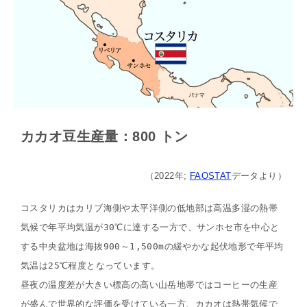
カカオ豆生産量：800 トン
（2022年;
FAOSTAT
データより）
コスタリカはカリブ海側や太平洋側の低地部は高温多湿の熱帯
気候で年平均気温が30℃に達する一方で、サンホセ市を中心と
する中央盆地は海抜900～1,500mの緩やかな起伏地形で年平均
気温は25℃程度となっています。
昼夜の温度差が大きい標高の高い山岳地帯ではコーヒーの生産
が盛んで世界的な評価を受けている一方、カカオは熱帯気候で